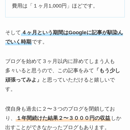
費用は「１ヶ月1,000円」ほどです。
そして
４ヶ月という期間はGoogleに記事が馴染ん
でいく時期
です。
ブログを始めて
３ヶ月以内に辞めてしまう人も
多々いる
と思うので、この記事をみて
「もう少し
頑張ってみよ」
と思っていただけると嬉しいで
す。
僕自身も過去に２〜３つのブログを閉鎖してお
り、
１年間続けた結果２〜３０００円の収益
しか
出すことができなかったブログもあります。